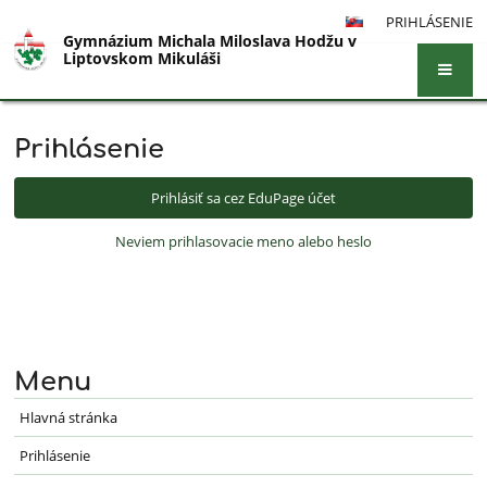
PRIHLÁSENIE
Gymnázium Michala Miloslava Hodžu v
Liptovskom Mikuláši
Prihlásenie
Hlavná
stránka
Prihlásiť sa cez EduPage účet
Neviem prihlasovacie meno alebo heslo
Menu
Hlavná stránka
Prihlásenie