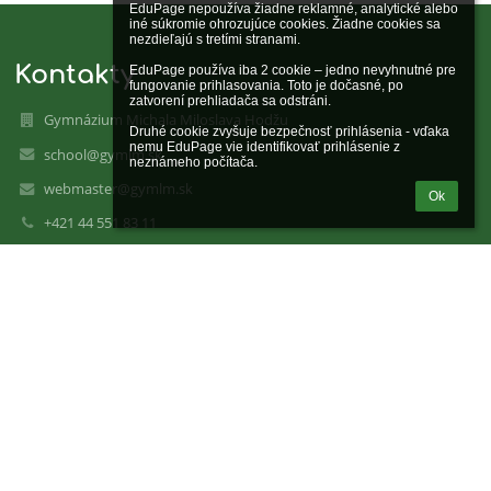
EduPage nepoužíva žiadne reklamné, analytické alebo 
iné súkromie ohrozujúce cookies. Žiadne cookies sa 
nezdieľajú s tretími stranami.

Kontakty
EduPage používa iba 2 cookie – jedno nevyhnutné pre 
fungovanie prihlasovania. Toto je dočasné, po 
zatvorení prehliadača sa odstráni.

Gymnázium Michala Miloslava Hodžu
Druhé cookie zvyšuje bezpečnosť prihlásenia - vďaka 
nemu EduPage vie identifikovať prihlásenie z 
school@gymlm.sk
neznámeho počítača.
webmaster@gymlm.sk
Ok
+421 44 551 83 11
+421 44 551 83 32
M. M. Hodžu 860/9
031 01 Liptovský Mikuláš
Slovakia
00 160 679
Odkazy
Správca obsahu